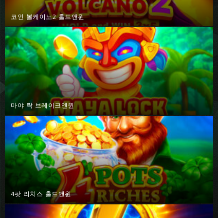
코인 볼케이노2 홀드앤윈
마야 락 브레이크앤윈
4팟 리치스 홀드앤윈