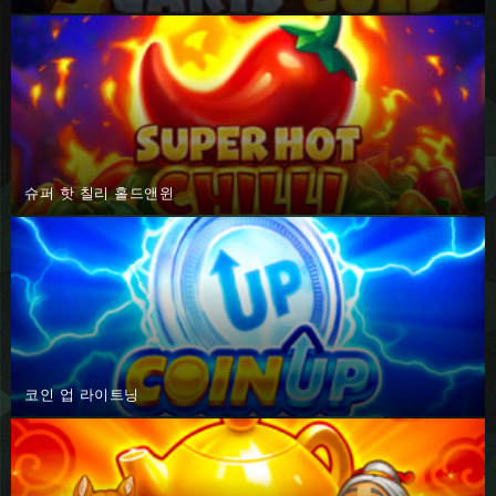
슈퍼 핫 칠리 홀드앤윈
코인 업 라이트닝