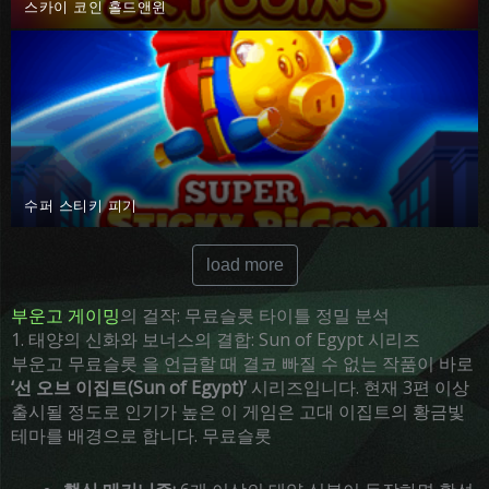
스카이 코인 홀드앤윈
수퍼 스티키 피기
load more
부운고 게이밍
의 걸작: 무료슬롯 타이틀 정밀 분석
1. 태양의 신화와 보너스의 결합: Sun of Egypt 시리즈
부운고 무료슬롯 을 언급할 때 결코 빠질 수 없는 작품이 바로
‘선 오브 이집트(Sun of Egypt)’
시리즈입니다. 현재 3편 이상
출시될 정도로 인기가 높은 이 게임은 고대 이집트의 황금빛
테마를 배경으로 합니다. 무료슬롯