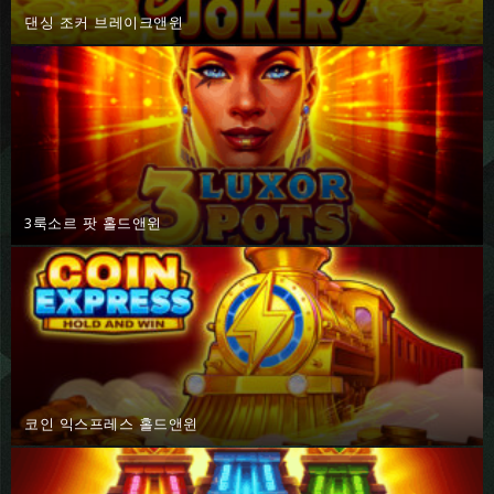
댄싱 조커 브레이크앤윈
3룩소르 팟 홀드앤윈
코인 익스프레스 홀드앤윈