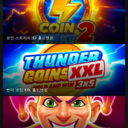
코인 스트라이크2 홀드앤윈
썬더 코인 XXL 홀드앤윈