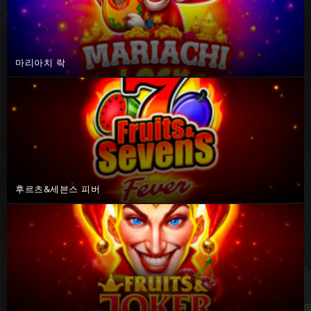
마리아치 락
후르츠&세븐스 피버