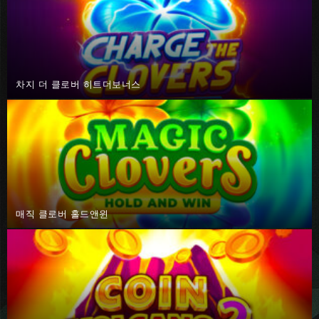
차지 더 클로버 히트더보너스
매직 클로버 홀드앤윈