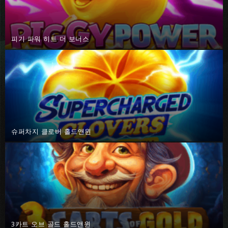
피기 파워 히트 더 보너스
슈퍼차지 클로버 홀드앤윈
3카트 오브 골드 홀드앤윈