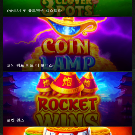
3클로버 팟 홀드앤윈 엑스트라
코인 램프 히트 더 보너스
로켓 윈스