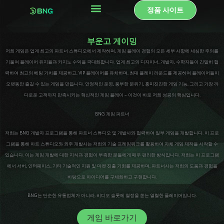
콘
정품 사이트
텐
츠
로
부운고 게이밍
건
저희 게임은 업계 최고의 파트너 스튜디오에서 제작하며, 게임 플레이 경험의 모든 세부 사항에 세심한 주의를
너
기울여 플레이어 유지율과 카지노 수익을 극대화합니다. 업계 최고의 디자이너, 개발자, 수학자들이 긴밀히 협
뛰
력하여 최고의 베팅 가치를 제공하고, VIP 플레이어를 유치하며, 최대 플레이 라운드를 제공하여 플레이어들이
기
오랫동안 즐길 수 있는 게임을 만듭니다. 안정적인 운영, 풍부한 분위기, 흥미진진한 게임 기능, 그리고 가장 까
다로운 고객까지 만족시키는 혁신적인 게임 플레이 – 이것이 바로 저희 성공의 핵심입니다.
BNG 게임 파트너
저희는 BNG 개발자 프로그램을 통해 파트너 스튜디오 및 개발사와 협력하여 일부 게임을 개발합니다. 이 프로
그램을 통해 아트 스튜디오와 외주 개발사는 저희의 기술 프레임워크를 활용하여 자체 게임 제작을 시작할 수
있습니다. 이는 게임 개발에 대한 지식과 경험이 부족한 분들에게 매우 편리한 방식입니다. 저희는 이 프로그램
에서 서버, 인터페이스, 기타 기술적인 지원 및 마켓 진출 기회를 제공하며, 파트너사는 저희의 도움과 경험을
바탕으로 아이디어를 구체화하고 구현합니다.
BNG는 단순한 유통업체가 아니라, 비디오 슬롯에 열정을 쏟는 열렬한 플레이어입니다.
게임 바로가기