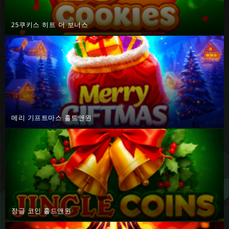
25쿠키스 히트 더 보너스
메리 기프트마스 홀드앤윈
징글 코인 홀드앤윈