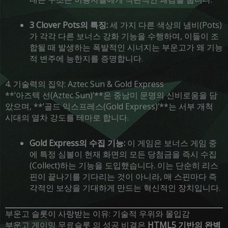
3 Clover Pots의 특징:
세 가지 다른 색상의 냄비(Pots)
가 각각 다른 보너스 강화 기능을 수행하며, 이들이 조
합될 때 발생하는 폭발적인 시너지는 부운고가 왜 기능
적 변주에 능한지를 증명합니다.
4. 기술력의 집약: Aztec Sun & Gold Express
**’아즈텍 선(Aztec Sun)’**은 중남미 문명의 신비로움을 담
았으며, **’골드 익스프레스(Gold Express)’**는 서부 개척
시대의 열차 강도를 테마로 합니다.
Gold Express의 수집 기능:
이 게임은 보너스 게임 중
에 특정 심볼이 현재 화면의 모든 당첨금을 즉시 수집
(Collect)하는 기능을 도입했습니다. 이는 단순히 리스
핀이 끝나기를 기다리는 것이 아니라, 매 스핀마다 즉
각적인 보상을 기대하게 만드는 혁신적인 장치입니다.
부운고 슬롯이 사랑받는 이유: 기술적 우위와 몰입감
부운고 게이밍 무료슬롯 의 성공 비결은
HTML5 기반의 완벽