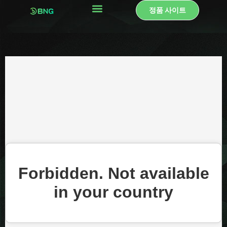
콘
정품 사이트
텐
츠
로
건
너
뛰
기