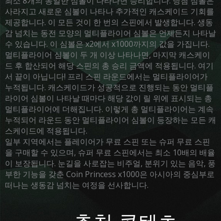
최소 8개의 동일한 심볼이 나타나면 승리합니다. 당첨 심볼은
사라지고 새로운 심볼이 나타나 추가적인 캐스케이드 기회를
제공합니다. 이 모든 것이 한 번의 스핀에서 발생합니다. 생동
감 넘치는 동전 모양의 멀티플라이어 심볼은 언제든지 나타날
수 있습니다. 이 심볼은 x2에서 x1000까지의 값을 가집니다.
멀티플라이어 심볼이 두 개 이상 나타나면, 마지막 캐스케이
드 후 합산되어 해당 스핀의 총 승리 금액에 적용됩니다. 여기
서 끝이 아닙니다! 프리 스핀 라운드에서는 멀티플라이어가
누적됩니다. 캐스케이드가 성공적으로 진행되는 동안 멀티플
라이어 심볼이 나타날 때마다 해당 값이 릴 위에 표시되는 총
멀티플라이어에 더해집니다. 이렇게 총 멀티플라이어는 계속
누적되어 라운드 동안 멀티플라이어 심볼이 등장하는 모든 캐
스케이드에 적용됩니다.
일부 지역에서는 플레이어가 무료 스핀 또는 슈퍼 무료 스핀
을 구매할 수 있으며, 슈퍼 무료 스핀에서는 최소 10배의 배율
이 보장됩니다. 눈길을 사로잡는 비주얼, 분위기 있는 음악, 풍
부한 기능을 갖춘 Coin Princess x1000은 아시아의 중심부로
떠나는 생동감 넘치는 여정을 선사합니다.