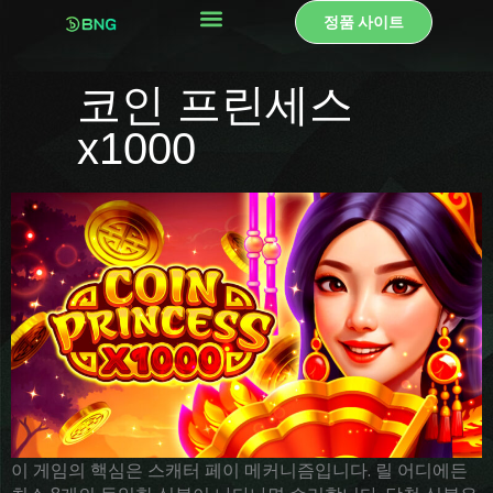
콘
정품 사이트
텐
츠
로
코인 프린세스
건
너
x1000
뛰
기
이 게임의 핵심은 스캐터 페이 메커니즘입니다. 릴 어디에든