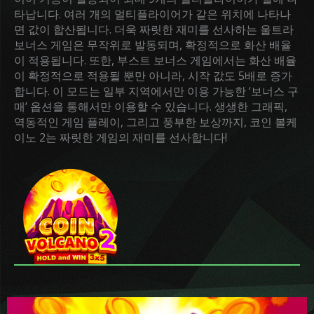
타납니다. 여러 개의 멀티플라이어가 같은 위치에 나타나
면 값이 합산됩니다. 더욱 짜릿한 재미를 선사하는 울트라
보너스 게임은 무작위로 발동되며, 확정적으로 화산 배율
이 적용됩니다. 또한, 부스트 보너스 게임에서는 화산 배율
이 확정적으로 적용될 뿐만 아니라, 시작 값도 5배로 증가
합니다. 이 모드는 일부 지역에서만 이용 가능한 ‘보너스 구
매’ 옵션을 통해서만 이용할 수 있습니다. 생생한 그래픽,
역동적인 게임 플레이, 그리고 풍부한 보상까지, 코인 볼케
이노 2는 짜릿한 게임의 재미를 선사합니다!