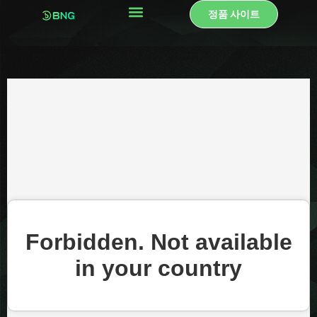
콘
정품 사이트
텐
츠
로
건
너
뛰
기