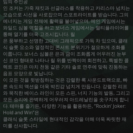
임의 주인공
인 조커는 가죽 재킷과 선글라스를 착용하고 카리스마 넘치는
모습으로 시선을 사로잡으며 스포트라이트를 받습니다. 그의
에너지는 게임 전체에 활력을 불어넣으며, 메인 게임에서는
와일드 심볼 역할을 하고 보너스 게임에서는 멀티플라이어를
통해 열기를 더욱 고조시킵니다. 릴
은 풍부하고 선명한 고대비 그래픽으로 가득 차 있으며, 클래
식 슬롯 요소와 열정적인 콘서트 분위기가 절묘하게 조화를
이룹니다. 보너스 심볼은 은과 금이 조화롭게 어우러진 눈부
신 코인 형태로 나타나 릴 위를 반짝이며 회전하고, 특별한 콜
렉트 코인은 마치 천둥 같은 기타 솔로 연주에 맞춰 진동하는
음표 모양으로 빛납니다.
이 모든 것을 뒷받침하는 것은 강렬한 록 사운드트랙으로, 빠
른 속도의 액션을 더욱 박진감 넘치게 만듭니다. 강렬한 리프
와 묵직한 베이스 라인이 모든 스핀, 너지 기능의 발동, 그리고
모든 승리에 완벽하게 어우러져 아드레날린을 솟구치게 합니
다. 테마를 즐기든, 다양한 기능을 활용하든, “Rockin’ Joker:
Hold and Win”은
클래식 슬롯 스타일에 현대적인 감각을 더해 더욱 짜릿한 재
미를 선사합니다.