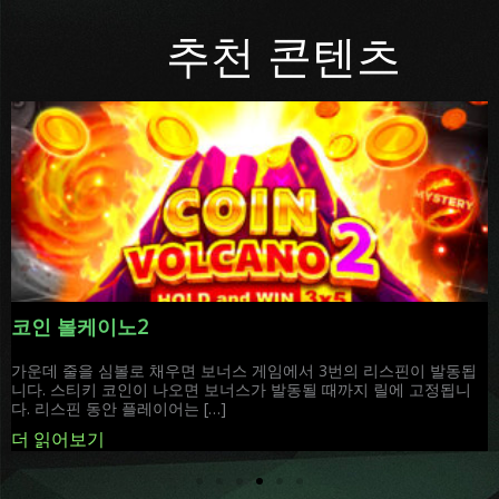
추천 콘텐츠
코인 볼케이노2
가운데 줄을 심볼로 채우면 보너스 게임에서 3번의 리스핀이 발동됩
니다. 스티키 코인이 나오면 보너스가 발동될 때까지 릴에 고정됩니
다. 리스핀 동안 플레이어는 […]
더 읽어보기